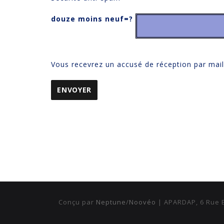
douze moins neuf=?
Vous recevrez un accusé de réception par mail
Conçu par
Neptune
/
Noovéo
| APARDAP, 6 Rue B