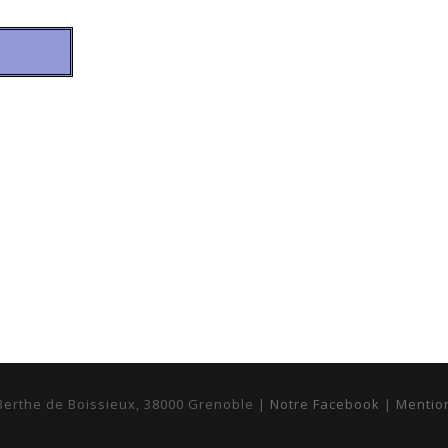
erthe de Boissieux, 38000 Grenoble |
Notre Facebook
|
Mentio