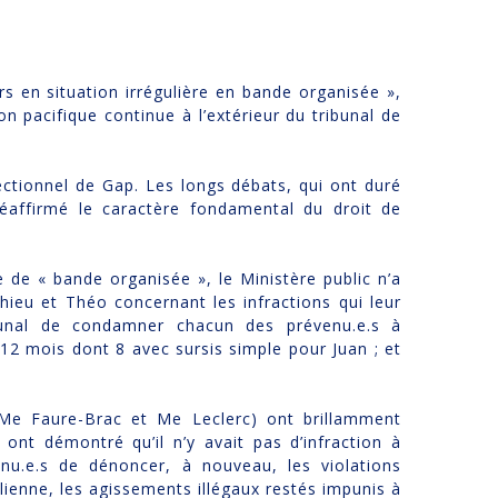
rs en situation irrégulière en bande organisée »,
n pacifique continue à l’extérieur du tribunal de
ectionnel de Gap. Les longs débats, qui ont duré
réaffirmé le caractère fondamental du droit de
 de « bande organisée », le Ministère public n’a
thieu et Théo concernant les infractions qui leur
ibunal de condamner chacun des prévenu.e.s à
12 mois dont 8 avec sursis simple pour Juan ; et
Me Faure-Brac et Me Leclerc) ont brillamment
nt démontré qu’il n’y avait pas d’infraction à
nu.e.s de dénoncer, à nouveau, les violations
lienne, les agissements illégaux restés impunis à