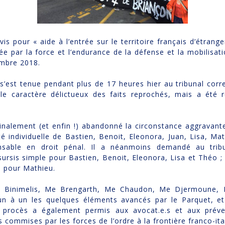
s pour « aide à l’entrée sur le territoire français d’étrange
e par la force et l’endurance de la défense et la mobilisatio
embre 2018.
’est tenue pendant plus de 17 heures hier au tribunal corr
 le caractère délictueux des faits reprochés, mais a été 
finalement (et enfin !) abandonné la circonstance aggravante
té individuelle de Bastien, Benoit, Eleonora, Juan, Lisa, Ma
pensable en droit pénal. Il a néanmoins demandé au tr
sis simple pour Bastien, Benoit, Eleonora, Lisa et Théo ; 
e pour Mathieu.
Me Binimelis, Me Brengarth, Me Chaudon, Me Djermoune, 
n à un les quelques éléments avancés par le Parquet, et o
 procès a également permis aux avocat.e.s et aux préve
commises par les forces de l’ordre à la frontière franco-ita