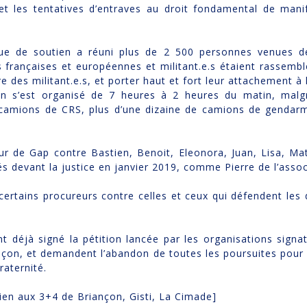
et les tentatives d’entraves au droit fondamental de mani
que de soutien a réuni plus de 2 500 personnes venues de
s françaises et européennes et militant.e.s étaient rassemb
e des militant.e.s, et porter haut et fort leur attachement à 
en s’est organisé de 7 heures à 2 heures du matin, malg
e camions de CRS, plus d’une dizaine de camions de gendar
ur de Gap contre Bastien, Benoit, Eleonora, Juan, Lisa, Ma
 devant la justice en janvier 2019, comme Pierre de l’assoc
ertains procureurs contre celles et ceux qui défendent les
déjà signé la pétition lancée par les organisations signata
çon, et demandent l’abandon de toutes les poursuites pour d
raternité.
en aux 3+4 de Briançon, Gisti, La Cimade]