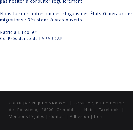
pas hésiter à consulter régulièrement.
Nous faisons nôtres un des slogans des États Généraux des
migrations : Résistons à bras ouverts.
Patricia L’Ecolier
Co-Présidente de l’APARDAP
Conçu par
Neptune
/
Noovéo
| APARDAP, 6 Rue Berthe
de Boissieux, 38000 Grenoble |
Notre Facebook
|
Mentions légales
|
Contact
|
Adhésion
|
Don